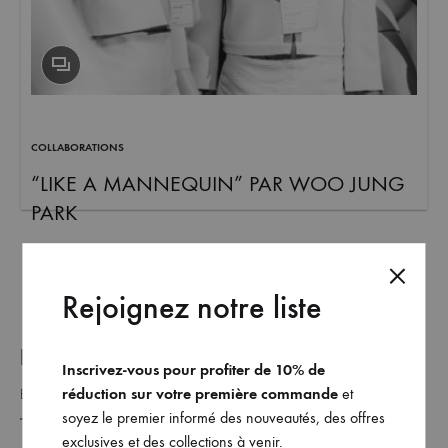
et
commandez
dès
maintenant
les
dernières
COLLABORATIONS
collections.
“LIKE A MANNEQUIN” PAR WOO JUNG
PARK
Rejoignez notre liste
REJOINDRE NOTRE LISTE _
Inscrivez-vous pour profiter de 10% de
réduction sur votre première commande
et
soyez le premier informé des nouveautés, des offres
exclusives et des collections à venir.