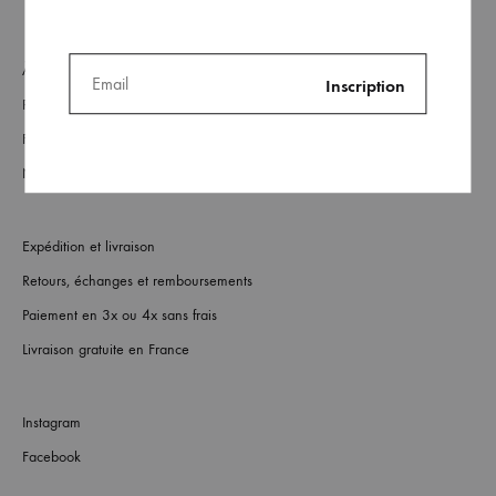
À Propos
Revendeurs
FAQs
Nous contacter
Expédition et livraison
Retours, échanges et remboursements
Paiement en 3x ou 4x sans frais
Livraison gratuite en France
Instagram
Facebook