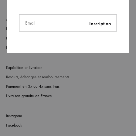
À Propos
Revendeurs
FAQs
Nous contacter
Expédition et livraison
Retours, échanges et remboursements
Paiement en 3x ou 4x sans frais
Livraison gratuite en France
Instagram
Facebook