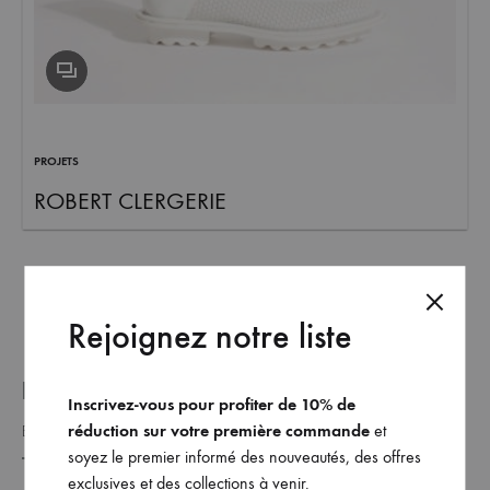
et
commandez
dès
maintenant
les
dernières
PROJETS
collections.
ROBERT CLERGERIE
Rejoignez notre liste
REJOINDRE NOTRE LISTE _
Inscrivez-vous pour profiter de 10% de
réduction sur votre première commande
et
soyez le premier informé des nouveautés, des offres
exclusives et des collections à venir.