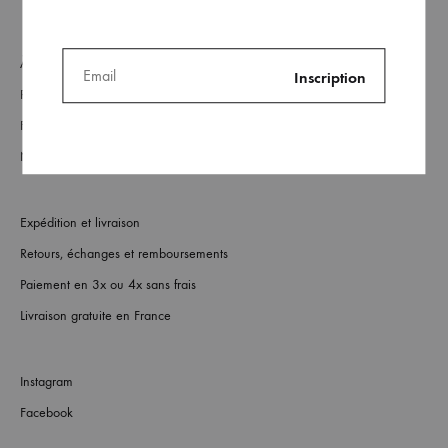
À Propos
Revendeurs
FAQs
Nous contacter
Expédition et livraison
Retours, échanges et remboursements
Paiement en 3x ou 4x sans frais
Livraison gratuite en France
Instagram
Facebook