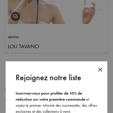
et
commandez
dès
maintenant
les
dernières
ARTISTES
collections.
LOU TAVANO
Rejoignez notre liste
REJOINDRE NOTRE LISTE _
Inscrivez-vous pour profiter de 10% de
réduction sur votre première commande
et
soyez le premier informé des nouveautés, des offres
exclusives et des collections à venir.