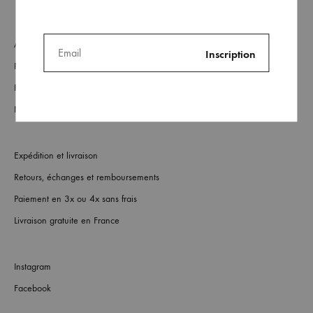
À Propos
Revendeurs
FAQs
Nous contacter
Expédition et livraison
Retours, échanges et remboursements
Paiement en 3x ou 4x sans frais
Livraison gratuite en France
Instagram
Facebook