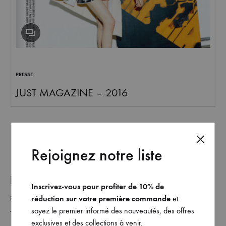
et
commandez
dès
maintenant
les
dernières
PRESSE
collections.
JUST MAGAZINE – 2016
Rejoignez notre liste
REJOINDRE NOTRE LISTE _
Inscrivez-vous pour profiter de 10% de
réduction sur votre première commande
et
soyez le premier informé des nouveautés, des offres
exclusives et des collections à venir.