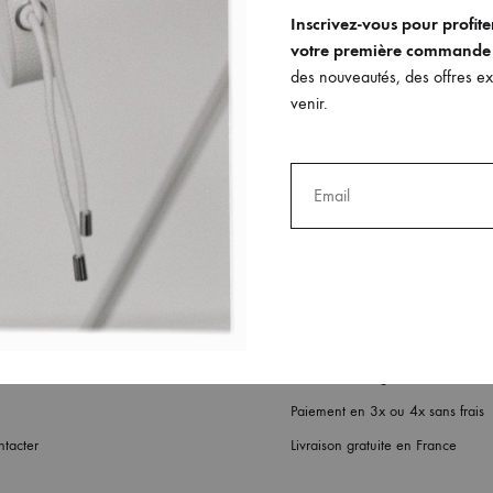
Inscrivez-vous pour profit
votre première commande
des nouveautés, des offres exc
venir.
Expédition et livraison
urs
Retours, échanges et rembourse
Paiement en 3x ou 4x sans frais
tacter
Livraison gratuite en France