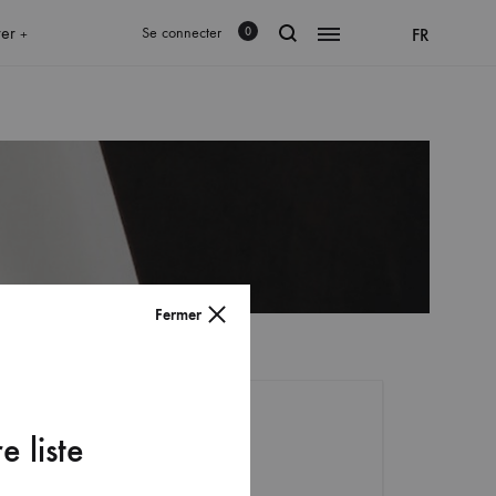
rer
Se connecter
FR
0
+
Fermer
e liste