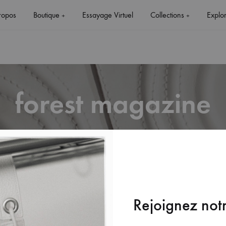
ropos
Boutique
Essayage Virtuel
Collections
Explo
+
+
forest magazine
+
+
PRESSE
Rejoignez notr
FOREST MAGAZINE – 2016