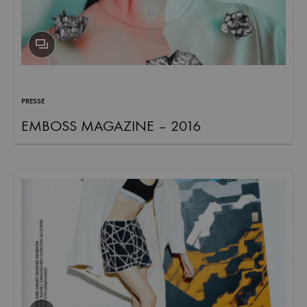
et
commandez
dès
maintenant
les
dernières
PRESSE
collections.
EMBOSS MAGAZINE – 2016