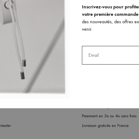
Inscrivez-vous pour profit
votre première commande
des nouveautés, des offres exc
venir.
Expédition et livraison
urs
Retours, échanges et rembourse
Paiement en 3x ou 4x sans frais
tacter
Livraison gratuite en France