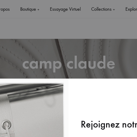
ropos
Boutique
Essayage Virtuel
Collections
Explo
+
+
camp claude
+
+
NON CLASSÉ
Rejoignez notr
CAMP CLAUDE – NEW YORK CITY