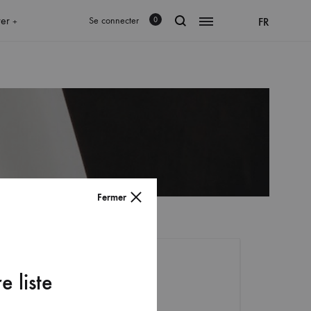
rer
Se connecter
FR
0
+
Fermer
e liste