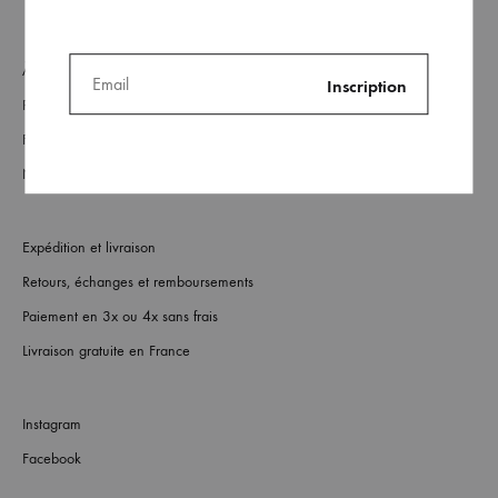
À Propos
Revendeurs
FAQs
Nous contacter
Expédition et livraison
Retours, échanges et remboursements
Paiement en 3x ou 4x sans frais
Livraison gratuite en France
Instagram
Facebook