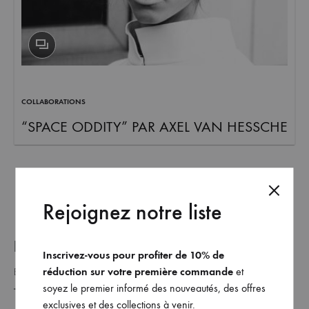
et
commandez
dès
maintenant
les
dernières
COLLABORATIONS
collections.
“SPACE ODDITY” PAR AXEL VAN HESSCHE
Rejoignez notre liste
REJOINDRE NOTRE LISTE _
Inscrivez-vous pour profiter de 10% de
réduction sur votre première commande
et
soyez le premier informé des nouveautés, des offres
exclusives et des collections à venir.