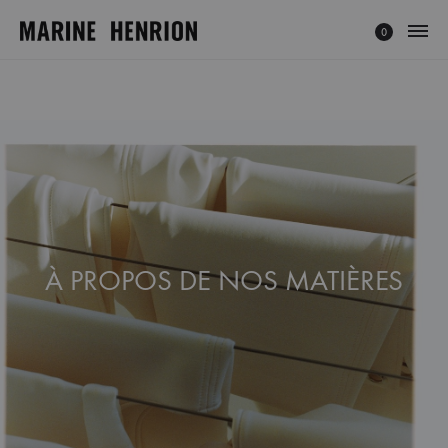
0
MARINE
Explorez
HENRION
l'univers
®
de
|
Marine
Site
Henrion,
Officiel
créatrice
français
à
À PROPOS DE NOS MATIÈRES
la
mode
éthique
et
minimaliste.
Découvrez