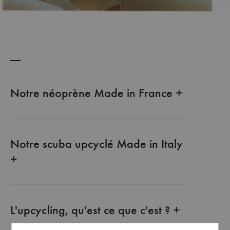
et
commandez
dès
maintenant
les
dernières
collections.
Notre néoprène Made in France +
Notre scuba upcyclé Made in Italy
+
L'upcycling, qu'est ce que c'est ? +