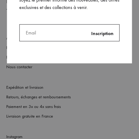
exclusives et des collections à venir.
À Propos
Revendeurs
FAQs
Nous contacter
Expédition et livraison
Retours, échanges et remboursements
Paiement en 3x ou 4x sans frais
Livraison gratuite en France
Instagram