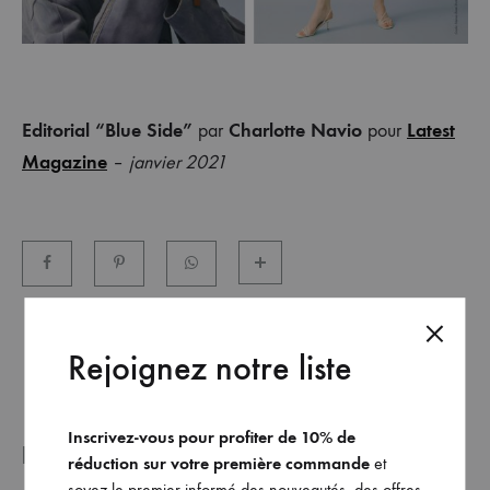
et
commandez
dès
maintenant
les
Editorial “Blue Side”
Charlotte Navio
Latest
par
pour
dernières
Magazine
–
janvier 2021
collections.
Rejoignez notre liste
Inscrivez-vous pour profiter de 10% de
REJOINDRE NOTRE LISTE _
réduction sur votre première commande
et
soyez le premier informé des nouveautés, des offres