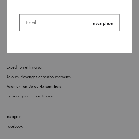
À Propos
Revendeurs
FAQs
Nous contacter
Expédition et livraison
Retours, échanges et remboursements
Paiement en 3x ou 4x sans frais
Livraison gratuite en France
Instagram
Facebook