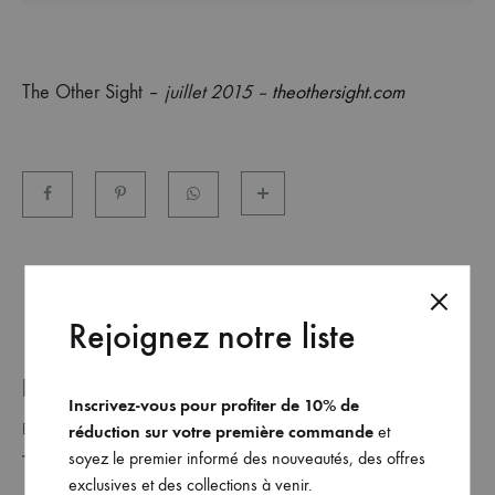
et
commandez
dès
The Other Sight –
juillet 2015 –
theothersight.com
maintenant
les
dernières
collections.
Rejoignez notre liste
REJOINDRE NOTRE LISTE _
Inscrivez-vous pour profiter de 10% de
réduction sur votre première commande
et
soyez le premier informé des nouveautés, des offres
exclusives et des collections à venir.