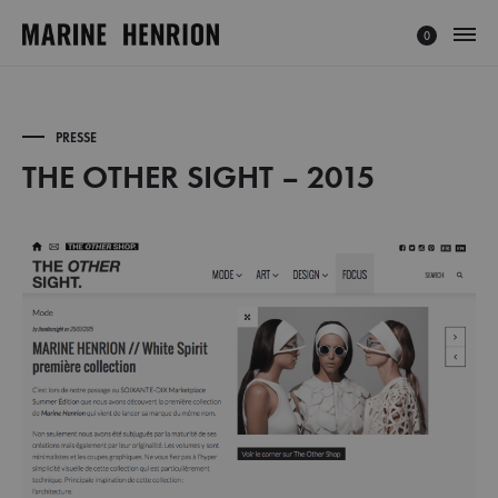
0
MARINE
Explorez
HENRION
l'univers
®
de
PRESSE
|
Marine
THE OTHER SIGHT – 2015
Site
Henrion,
THE
Officiel
créatrice
OTHER
français
SIGHT
à
–
la
2015
mode
éthique
et
minimaliste.
Découvrez