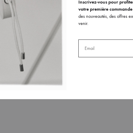
Inscrivez-vous pour profit
votre première commande
des nouveautés, des offres exc
venir.
Expédition et livraison
urs
Retours, échanges et rembourse
Paiement en 3x ou 4x sans frais
tacter
Livraison gratuite en France