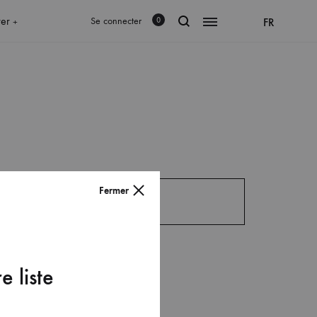
rer
Se connecter
FR
0
+
Fermer
e liste