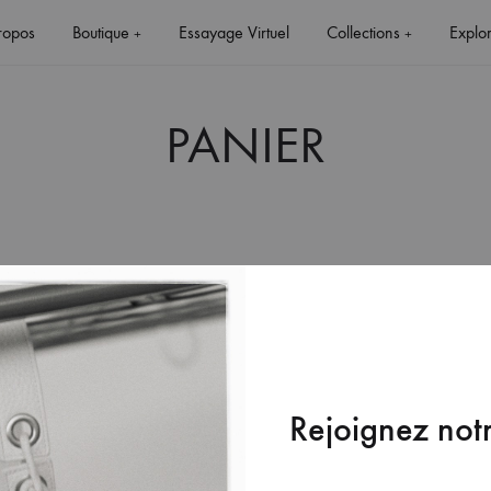
ropos
Boutique
Essayage Virtuel
Collections
Explo
+
+
PANIER
+
+
Votre panier est actuellement vide.
Rejoignez notr
RETOUR À LA BOUTIQUE