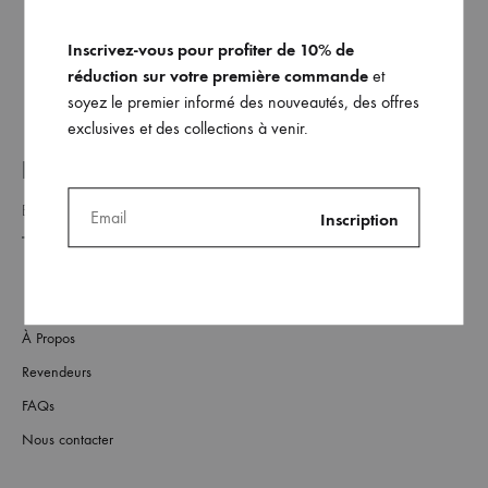
AJO
Inscrivez-vous pour profiter de 10% de
À
réduction sur votre première commande
et
MA
soyez le premier informé des nouveautés, des offres
WISH
exclusives et des collections à venir.
REJOINDRE NOTRE LISTE _
À Propos
Revendeurs
FAQs
Nous contacter