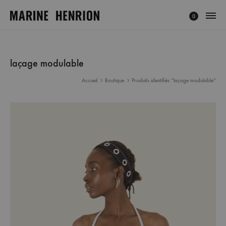
0
MARINE
Explorez
HENRION
l'univers
®
de
laçage modulable
|
Marine
Accueil
Boutique
Produits identifiés “laçage modulable”
Site
Henrion,
Officiel
créatrice
français
à
la
mode
éthique
et
minimaliste.
Découvrez