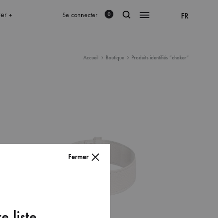
rer
Se connecter
FR
0
+
Accueil
Boutique
Produits identifiés “choker”
Fermer
e liste