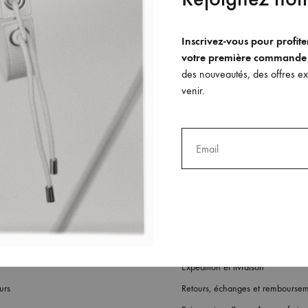
Inscrivez-vous pour profit
votre première commande
des nouveautés, des offres exc
Le choker Cléo
venir.
260
€
UTER
AJOUTE
À
MA
LIST
WISHLIS
Expédition et livraison
urs
Retours, échanges et rembourse