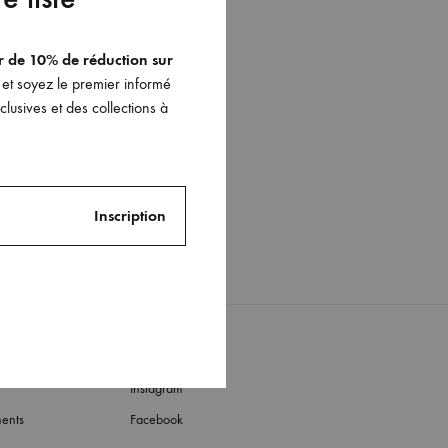
er de 10% de réduction sur
et soyez le premier informé
lusives et des collections à
Le choker Théa
260
€
R
AJOUTER
À
MA
T
WISHLIST
Instagram
ments
Facebook