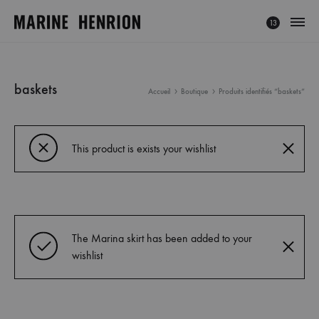
13
MARINE
Explorez
HENRION
l'univers
®
de
baskets
Accueil
Boutique
Produits identifiés “baskets”
|
Marine
Site
Henrion,
Officiel
créatrice
This product is exists your wishlist
français
à
la
mode
The Marina skirt has been added to your
éthique
wishlist
et
minimaliste.
Découvrez