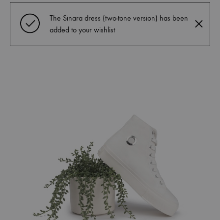
et
commandez
The Sinara dress (two-tone version) has been
dès
added to your wishlist
maintenant
les
dernières
collections.