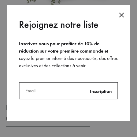
Rejoignez notre liste
Baskets à gros oeillet – Edition limitée
Inscrivez-vous pour profiter de 10% de
75
€
réduction sur votre première commande
et
115
€
soyez le premier informé des nouveautés, des offres
exclusives et des collections à venir.
AJO
À
MA
WISH
REJOINDRE NOTRE LISTE _