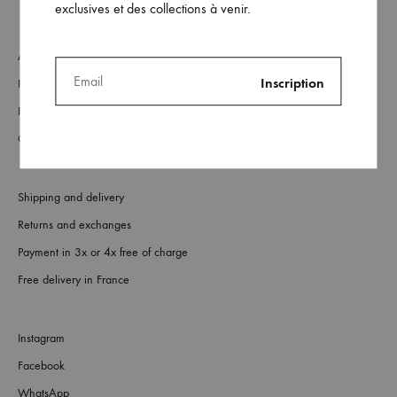
exclusives et des collections à venir.
About
Retailers
FAQs
Contact us
Shipping and delivery
Returns and exchanges
Payment in 3x or 4x free of charge
Free delivery in France
Instagram
Facebook
WhatsApp