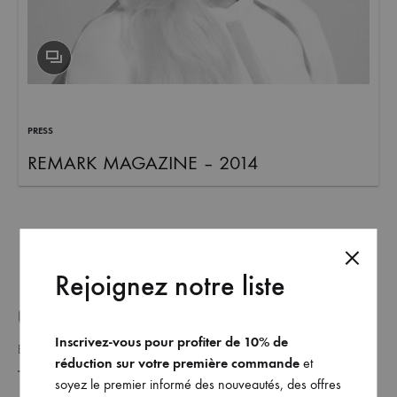
et
commandez
dès
maintenant
les
dernières
PRESS
collections.
REMARK MAGAZINE – 2014
Rejoignez notre liste
GET ON THE LIST _
Inscrivez-vous pour profiter de 10% de
réduction sur votre première commande
et
soyez le premier informé des nouveautés, des offres