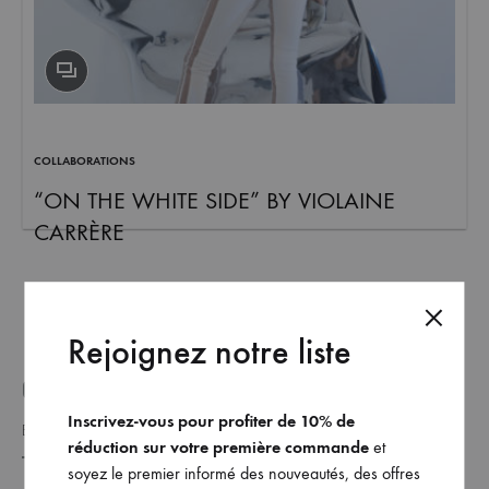
et
commandez
dès
maintenant
les
dernières
COLLABORATIONS
collections.
“ON THE WHITE SIDE” BY VIOLAINE
CARRÈRE
Rejoignez notre liste
GET ON THE LIST _
Inscrivez-vous pour profiter de 10% de
réduction sur votre première commande
et
soyez le premier informé des nouveautés, des offres