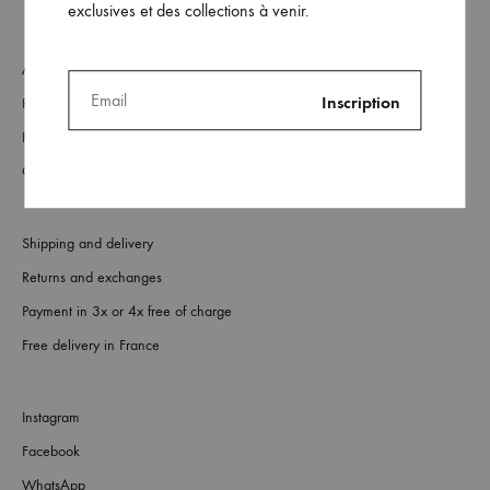
exclusives et des collections à venir.
About
Retailers
FAQs
Contact us
Shipping and delivery
Returns and exchanges
Payment in 3x or 4x free of charge
Free delivery in France
Instagram
Facebook
WhatsApp