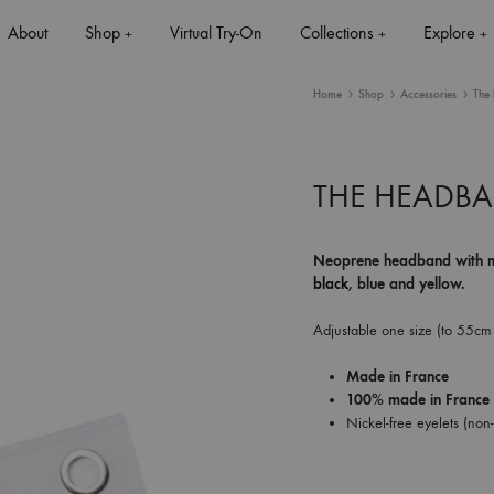
About
Shop
Virtual Try-On
Collections
Explore
+
+
+
Home
Shop
Accessories
The
THE HEADBA
+
Neoprene headband with me
black
, blue and yellow.
+
Adjustable one size (to 55cm 
Made in France
100% made in France
Nickel-free eyelets (non-