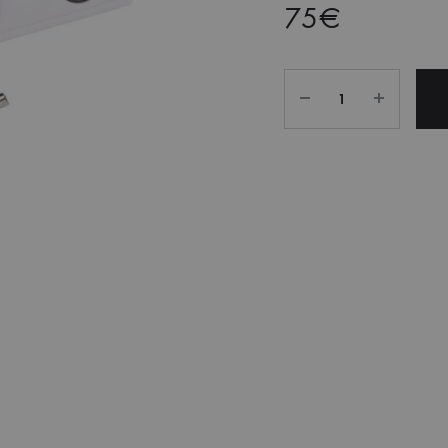
75
€
Quantity