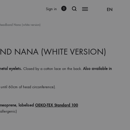
Sign in
EN
0
 headband Nana (white version)
ND NANA (WHITE VERSION)
tal eyelets.
Closed by a cotton lace on the back.
Also available in
until 60cm of head circonference).
 neoprene,
labelised
OEKO-TEX Standard 100
allergenic)