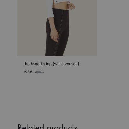
The Maddie top (white version)
195
€
320
€
ADD
TO
WISHLIST
Related products