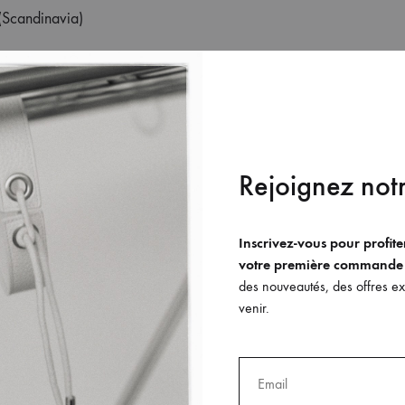
(Scandinavia)
Haussmann
(Reiner’s corner, 4th floor)
Rejoignez notr
aussmann
nce
ette Champs-Elysées
(Reiner’s corner, 1st floor)
Inscrivez-vous pour profit
votre première commande
Champs-Elysées
des nouveautés, des offres exc
nce
venir.