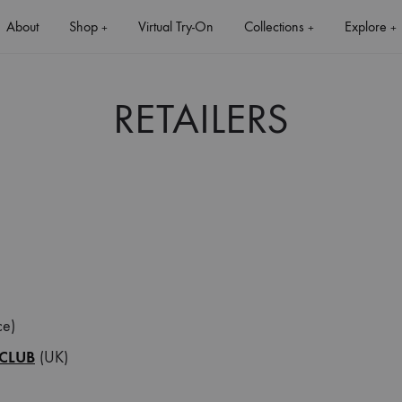
About
Shop
Virtual Try-On
Collections
Explore
+
+
+
RETAILERS
+
+
ce)
CLUB
(UK)