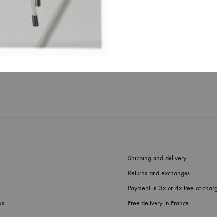
 Marine Henrion products ?
ries about sales please contact us at
sales@marinehenrion.com
.
Shipping and delivery
Returns and exchanges
Payment in 3x or 4x free of char
us
Free delivery in France