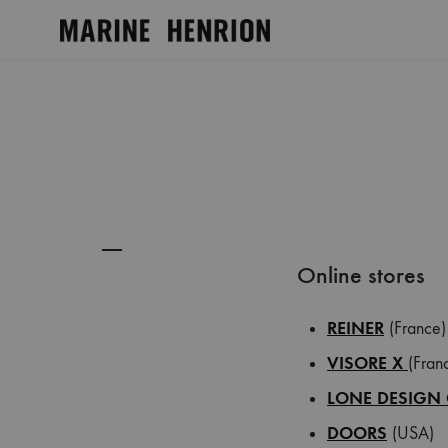
MARINE
Explorez
HENRION
l'univers
®
de
|
Marine
Site
Henrion,
Officiel
créatrice
français
à
Online stores
la
mode
REINER
(France)
éthique
VISORE X
(Fran
et
minimaliste.
LONE DESIGN 
Découvrez
DOORS
(USA)