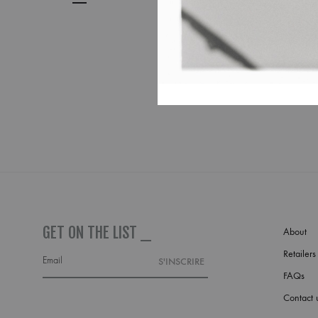
How to sell
Buyers
If you have any inqui
GET ON THE LIST _
About
Retailers
FAQs
Contact 