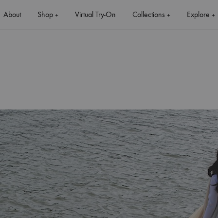
About
Shop
Virtual Try-On
Collections
Explore
+
+
+
+
+