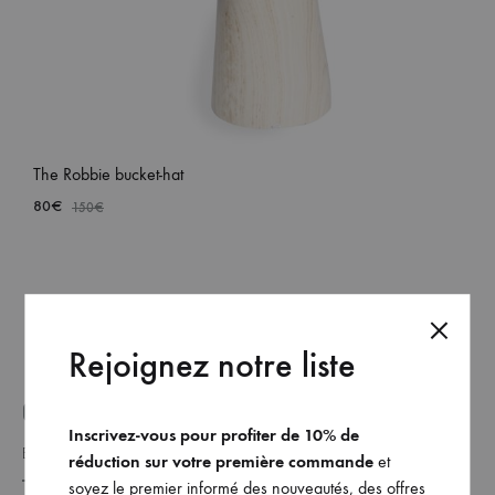
et
commandez
dès
maintenant
les
dernières
The Robbie bucket-hat
collections.
80
€
150
€
ADD
TO
WISH
Rejoignez notre liste
GET ON THE LIST _
Inscrivez-vous pour profiter de 10% de
réduction sur votre première commande
et
soyez le premier informé des nouveautés, des offres