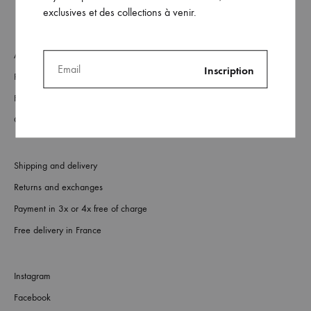
exclusives et des collections à venir.
About
Retailers
FAQs
Contact us
Shipping and delivery
Returns and exchanges
Payment in 3x or 4x free of charge
Free delivery in France
Instagram
Facebook