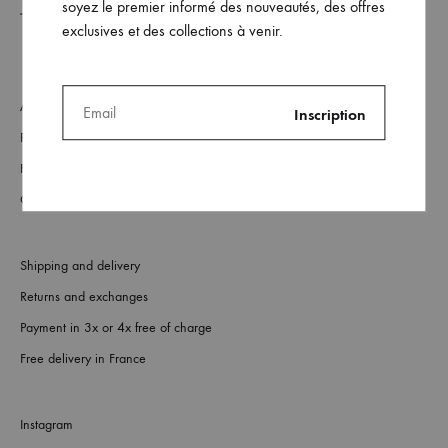
soyez le premier informé des nouveautés, des offres
exclusives et des collections à venir.
About
Retailers
FAQs
Contact us
Shipping and delivery
Returns and exchanges
Payment in 3x or 4x free of charge
Free delivery in France
Instagram