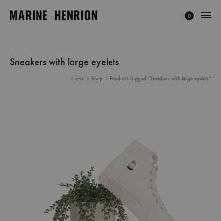
0
MARINE
Explorez
HENRION
l'univers
®
de
Sneakers with large eyelets
|
Marine
Home
Shop
Products tagged “Sneakers with large eyelets”
Site
Henrion,
Officiel
créatrice
français
à
la
mode
éthique
et
minimaliste.
Découvrez