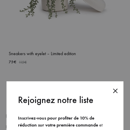
et
commandez
dès
maintenant
les
dernières
collections.
Sneakers with eyelet – Limited edition
75
€
115
€
ADD
TO
WISH
Rejoignez notre liste
GET ON THE LIST _
Inscrivez-vous pour profiter de 10% de
réduction sur votre première commande
et