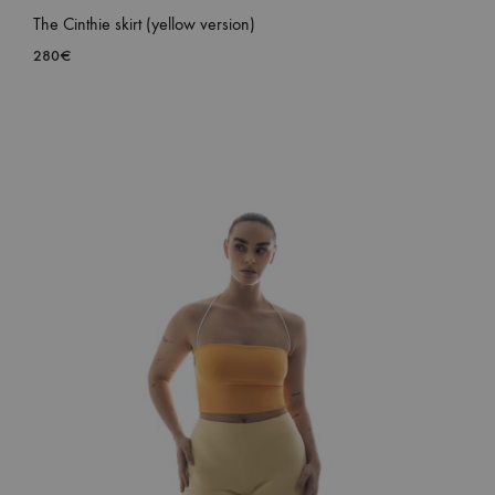
The Cinthie skirt (yellow version)
280
€
ADD
TO
WISH