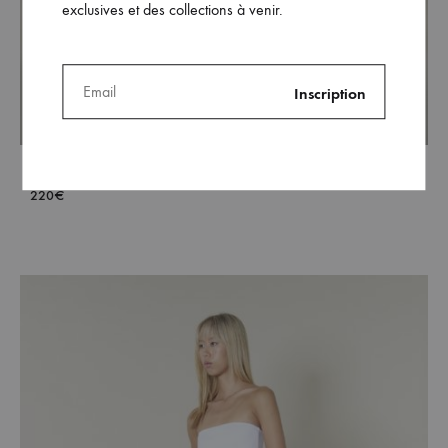
exclusives et des collections à venir.
The Marius short (black version)
220
€
ADD
TO
WISH