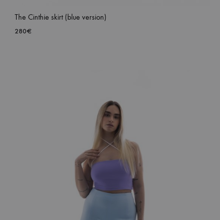
The Cinthie skirt (blue version)
280
€
ADD
TO
WISH