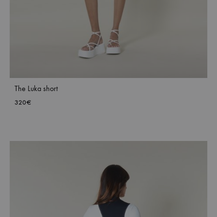
The Luka short
320
€
ADD
TO
WISH