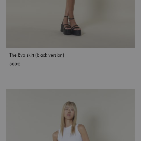
The Eva skirt (black version)
300
€
ADD
TO
WISH