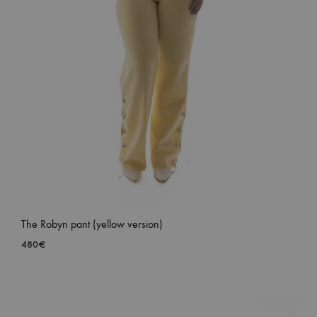
The Robyn pant (yellow version)
480
€
ADD
TO