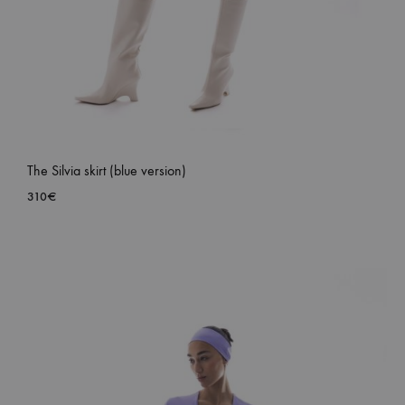
The Silvia skirt (blue version)
310
€
ADD
TO
WISH