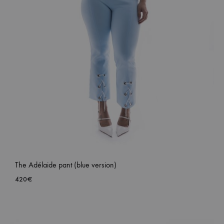
The Adélaide pant (blue version)
420
€
ADD
TO