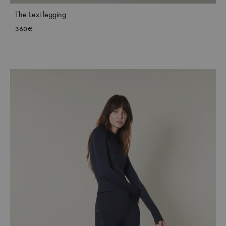
The Lexi legging
360
€
ADD
TO
WISH