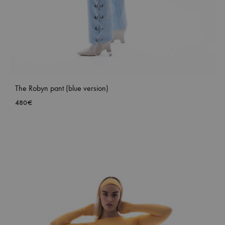
The Robyn pant (blue version)
480
€
ADD
TO
WISH