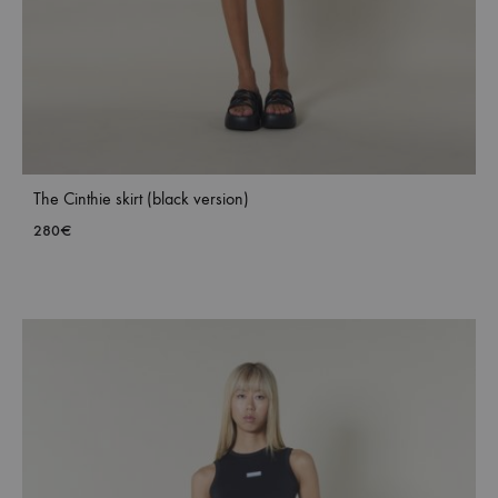
The Cinthie skirt (black version)
280
€
ADD
TO
WISH