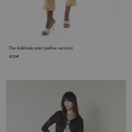
The Adélaide pant (yellow version)
420
€
ADD
TO
WISH