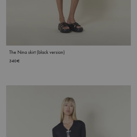
The Nina skirt (black version)
340
€
ADD
TO
WISH