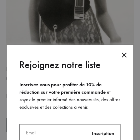
Rejoignez notre liste
Ubikwist Magazine
Fashion editorial for
thanks
doors.nyc
to
Inscrivez-vous pour profiter de 10% de
réduction sur votre première commande
et
ubikwistmag.com
Discover the fashion editorial at
soyez le premier informé des nouveautés, des offres
exclusives et des collections à venir.