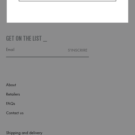
GET ON THE LIST _
About
Retailers
FAQs
Contact us
Shipping and delivery