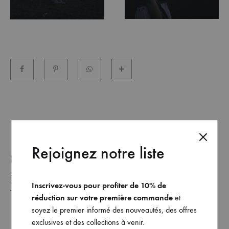
et
commandez
dès
maintenant
les
dernières
collections.
Rejoignez notre liste
GET ON THE LIST _
Inscrivez-vous pour profiter de 10% de
réduction sur votre première commande
et
soyez le premier informé des nouveautés, des offres
exclusives et des collections à venir.