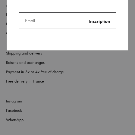
About
Retailers
FAQs
Contact us
Shipping and delivery
Returns and exchanges
Payment in 3x or 4x free of charge
Free delivery in France
Instagram
Facebook
WhatsApp