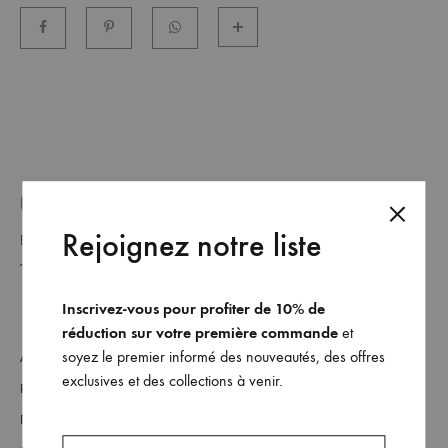
et
commandez
dès
maintenant
les
dernières
collections.
GET ON THE LIST _
Rejoignez notre liste
Inscrivez-vous pour profiter de 10% de
réduction sur votre première commande
et
soyez le premier informé des nouveautés, des offres
About
exclusives et des collections à venir.
Retailers
FAQs