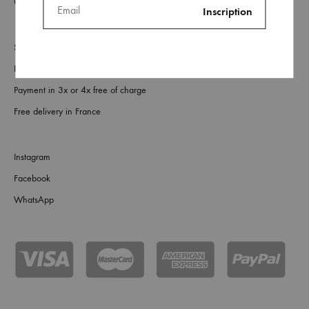
Contact us
Shipping and delivery
Returns and exchanges
Payment in 3x or 4x free of charge
Free delivery in France
Instagram
Facebook
WhatsApp