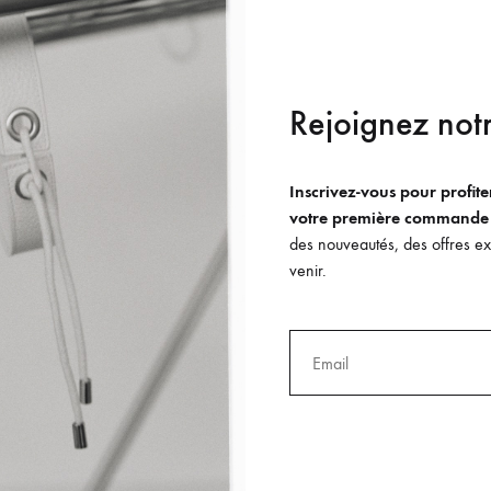
Rejoignez notr
80
€
150
€
IN STOCK
Inscrivez-vous pour profit
votre première commande
des nouveautés, des offres exc
venir.
80
€
150
€
IN STOCK