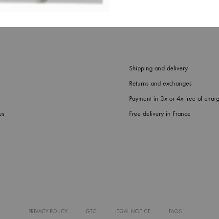
Shipping and delivery
Returns and exchanges
Payment in 3x or 4x free of char
us
Free delivery in France
PRIVACY POLICY
GTC
LEGAL NOTICE
FAQS