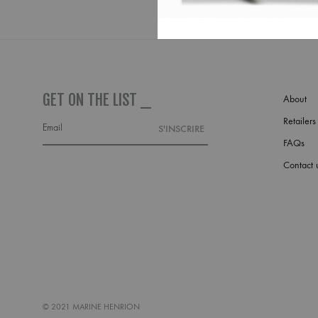
GET ON THE LIST _
About
Retailers
FAQs
Contact 
© 2021 MARINE HENRION