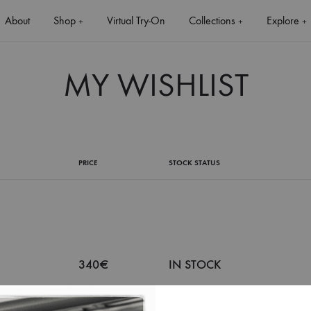
About
Shop
Virtual Try-On
Collections
Explore
+
+
+
MY WISHLIST
+
PRICE
STOCK STATUS
+
340
€
IN STOCK