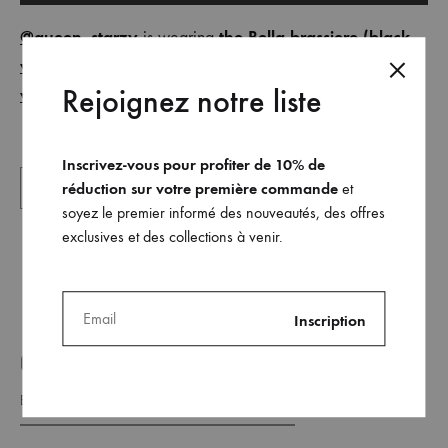
@queen_starzy
the Bella brassiere (black
is wearing
version)
the Adélaide pant (black
and
Rejoignez notre liste
version)
Lone Design Club
for
Inscrivez-vous pour profiter de 10% de
réduction sur votre première commande
et
soyez le premier informé des nouveautés, des offres
exclusives et des collections à venir.
GET ON THE LIST _