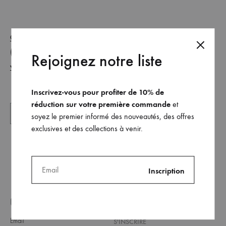
@barbaramalewicz
the Angela bikini top
is wearing
(white version)
the Lana bikini bottom (white
and
Rejoignez notre liste
version)
Inscrivez-vous pour profiter de 10% de
réduction sur votre première commande
et
soyez le premier informé des nouveautés, des offres
exclusives et des collections à venir.
GET ON THE LIST _