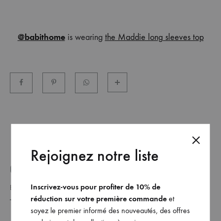
et
commandez
dès
@babithome
is wearing
the Maddie long sleeves top
maintenant
les
dernières
collections.
Rejoignez notre liste
GET ON THE LIST _
Inscrivez-vous pour profiter de 10% de
réduction sur votre première commande
et
soyez le premier informé des nouveautés, des offres