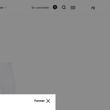
rer
Se connecter
FR
0
+
Fermer