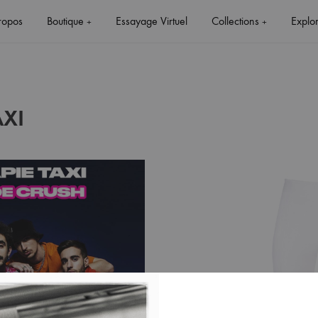
ropos
Boutique
Essayage Virtuel
Collections
Explo
+
+
AXI
+
+
XI