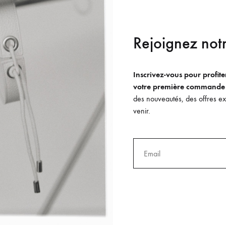
Rejoignez notr
Inscrivez-vous pour profit
votre première commande
des nouveautés, des offres exc
venir.
bb
de
@therapietaxi
porte
le pantalon évasé Adelaide en versi
Partager sur Pinterest
Partager sur What