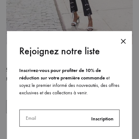
Rejoignez notre liste
@sadesolomon
le pantalon
Adélaide (version
porte
Inscrivez-vous pour profiter de 10% de
noire)
réduction sur votre première commande
et
soyez le premier informé des nouveautés, des offres
exclusives et des collections à venir.