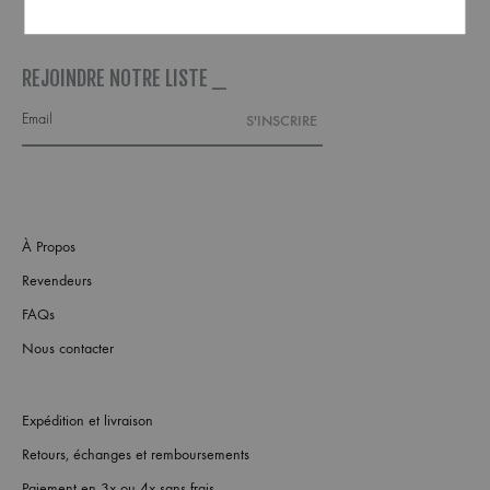
REJOINDRE NOTRE LISTE _
À Propos
Revendeurs
FAQs
Nous contacter
Expédition et livraison
Retours, échanges et remboursements
Paiement en 3x ou 4x sans frais