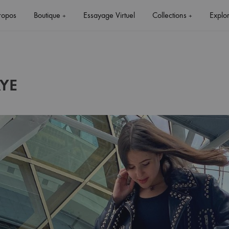
ropos
Boutique
Essayage Virtuel
Collections
Explo
+
+
YE
+
+
E