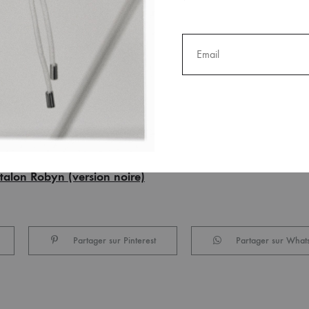
talon Robyn (version noire)
Partager sur Pinterest
Partager sur What