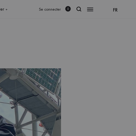
rer
Se connecter
FR
0
+