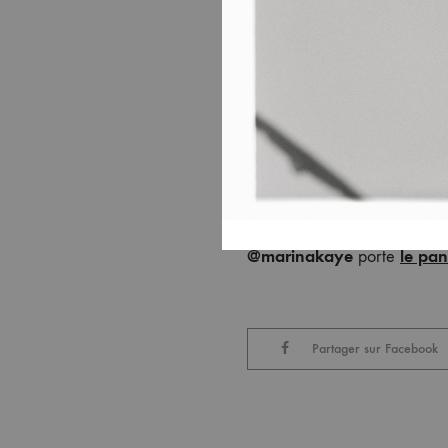
@marinakaye
le pan
porte
Partager sur Facebook