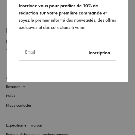
Inscrivez-vous pour profiter de 10% de
réduction sur votre première commande
et
soyez le premier informé des nouveautés, des offres
exclusives et des collections à venir.
REJOINDRE NOTRE LISTE _
À Propos
Revendeurs
FAQs
Nous contacter
Expédition et livraison
Retours, échanges et remboursements