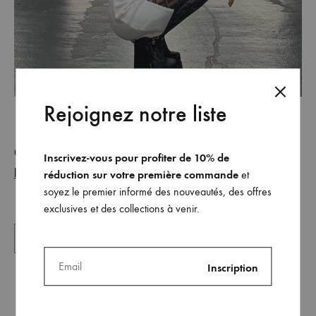
Rejoignez notre liste
@blabbermooth
le crop top Lola (version
porte
Inscrivez-vous pour profiter de 10% de
blanche)
la jupe Tania
et
réduction sur votre première commande
et
soyez le premier informé des nouveautés, des offres
exclusives et des collections à venir.