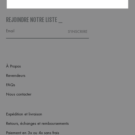
REJOINDRE NOTRE LISTE _
À Propos
Revendeurs
FAQs
Nous contacter
Expédition et livraison
Retours, échanges et remboursements
Paiement en 3x ou 4x sans frais