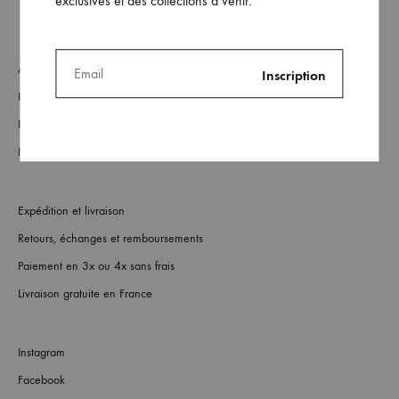
exclusives et des collections à venir.
À Propos
Revendeurs
FAQs
Nous contacter
Expédition et livraison
Retours, échanges et remboursements
Paiement en 3x ou 4x sans frais
Livraison gratuite en France
Instagram
Facebook