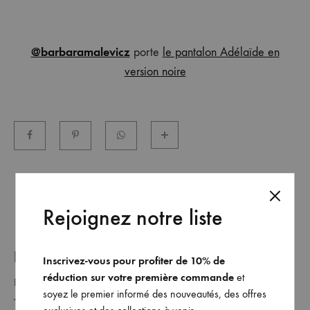
et
commandez
dès
@barbaramalevicz
porte
le pantalon Adélaïde en
maintenant
version noire
les
dernières
collections.
Rejoignez notre liste
REJOINDRE NOTRE LISTE _
Inscrivez-vous pour profiter de 10% de
réduction sur votre première commande
et
soyez le premier informé des nouveautés, des offres