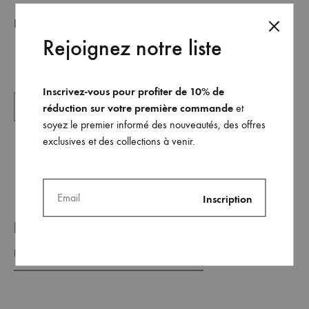
Illustrations sur photos
par
Guillaume Lacoudrée
–
Rejoignez notre liste
septembre 2019
Inscrivez-vous pour profiter de 10% de
réduction sur votre première commande
et
soyez le premier informé des nouveautés, des offres
exclusives et des collections à venir.
REJOINDRE NOTRE LISTE _