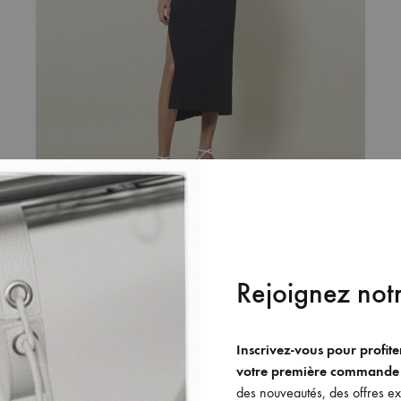
La robe Tara (version noire)
Rejoignez notr
490
€
OUTER
AJOUTER
Inscrivez-vous pour profit
À
votre première commande
MA
des nouveautés, des offres exc
HLIST
WISHLIST