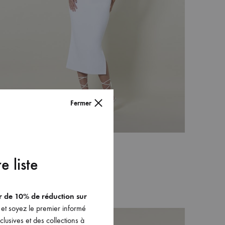
Fermer
La jupe Eva (version blanche)
e liste
300
€
AJOUTER
er de 10% de réduction sur
À
et soyez le premier informé
MA
lusives et des collections à
WISHLIST