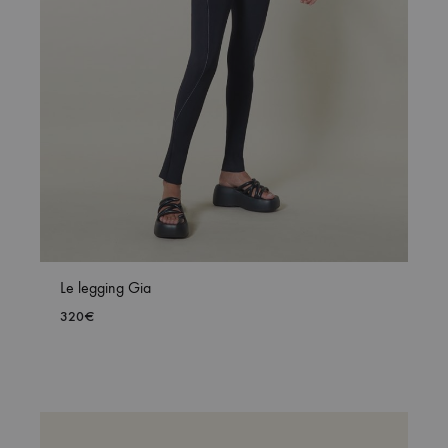
Le legging Gia
OUTER
320
€
AJOUTER
HLIST
À
MA
WISHLIST