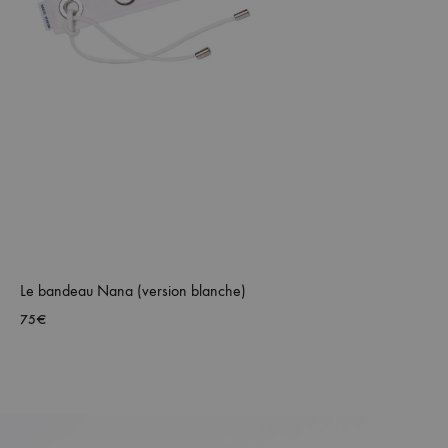
Le bandeau Nana (version blanche)
75
€
AJOUTER
À
MA
WISHLIST