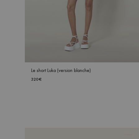
Le short Luka (version blanche)
320
€
AJ
À
MA
WIS