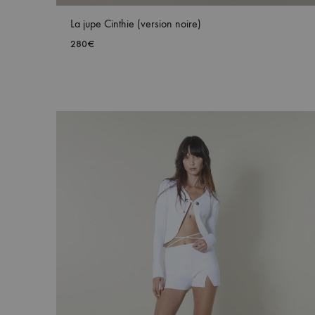
La jupe Cinthie (version noire)
280
€
AJ
À
MA
WIS