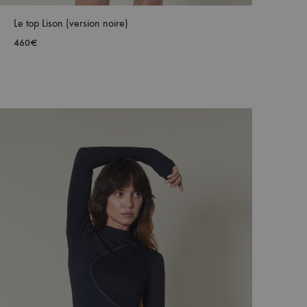
Le top Lison (version noire)
460
€
AJOUTER
À
MA
WISHLIST