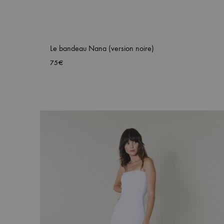
Le bandeau Nana (version noire)
75
€
AJ
À
MA
WIS