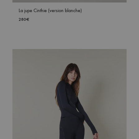
La jupe Cinthie (version blanche)
280
€
OUTER
AJOUTER
À
MA
HLIST
WISHLIST