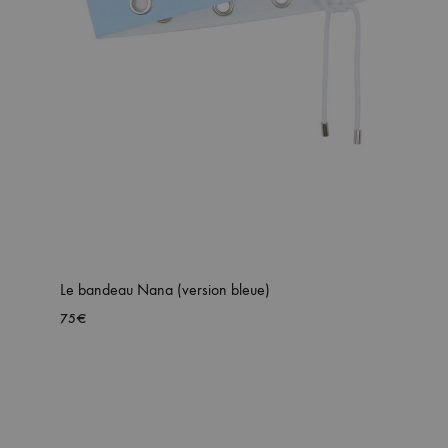
Le bandeau Nana (version bleue)
75
€
AJOUTER
OUTER
À
MA
WISHLIST
HLIST