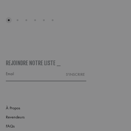
AJOUTER
AJO
À
À
MA
MA
WISHLIST
WISH
REJOINDRE NOTRE LISTE _
À Propos
Revendeurs
FAQs