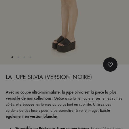
et
commandez
dès
maintenant
les
dernières
collections.
LA JUPE SILVIA (VERSION NOIRE)
Avec sa coupe ultra-minimaliste, la jupe Silvia est la pièce la plus
versatile de nos collections.
Grâce à sa taille haute et ses fentes sur les
côtés, elle épouse les formes du corps tout en subtilité. Utilisez des
cordons ou des lacets pour la personnaliser à votre image
.
Existe
également en
version blanche
.
Disponible au
Printemps Haussmann
(corner Reiner, 4ème étage)