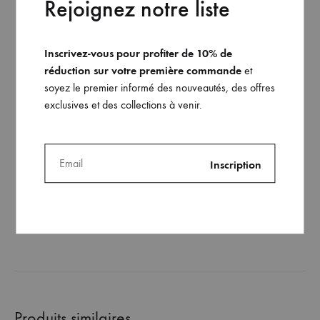
Rejoignez notre liste
Inscrivez-vous pour profiter de 10% de
réduction sur votre première commande
et
soyez le premier informé des nouveautés, des offres
exclusives et des collections à venir.
Le bandeau Nana (version
blanche)
75
€
AJOUTER
À
MA
WISHLIST
Produits similaires