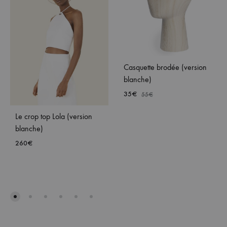
Casquette brodée (version
blanche)
35
€
55
€
Le crop top Lola (version
AJO
blanche)
À
260
€
MA
WISH
AJOUTER
À
MA
WISHLIST