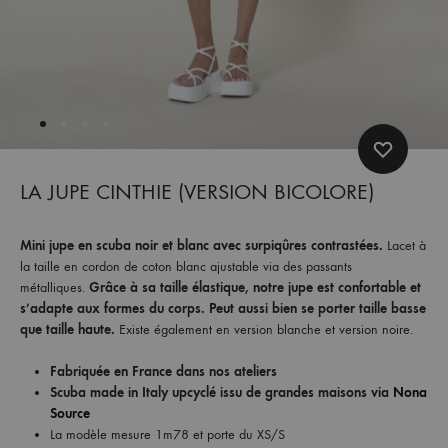
et
commandez
dès
maintenant
les
dernières
collections.
LA JUPE CINTHIE (VERSION BICOLORE)
Mini jupe en scuba noir et blanc avec surpiqûres contrastées.
Lacet à
la taille en cordon de coton blanc ajustable via des passants
métalliques.
Grâce à sa taille élastique, notre jupe est confortable et
s’adapte aux formes du corps. Peut aussi bien se porter taille basse
que taille haute.
Existe également en version blanche et version noire.
Fabriquée en France dans nos ateliers
Scuba made in Italy upcyclé issu de grandes maisons via
Nona
Source
La modèle mesure 1m78 et porte du XS/S