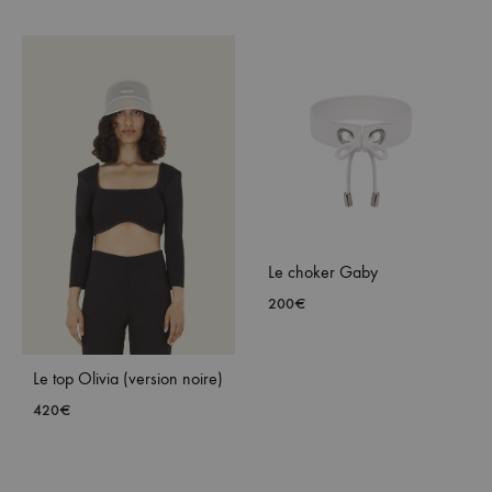
Le choker Gaby
200
€
AJO
Le top Olivia (version noire)
À
420
€
MA
WISH
AJOUTER