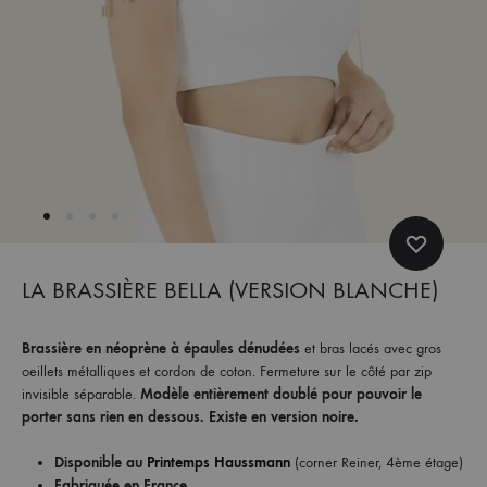
et
commandez
dès
maintenant
les
dernières
collections.
LA BRASSIÈRE BELLA (VERSION BLANCHE)
Brassière en néoprène à épaules dénudées
et bras lacés avec gros
oeillets métalliques et cordon de coton. Fermeture sur le côté par zip
invisible séparable.
Modèle entièrement doublé pour pouvoir le
porter sans rien en dessous. Existe en version noire.
Disponible au
Printemps Haussmann
(corner Reiner, 4ème étage)
Fabriquée en France