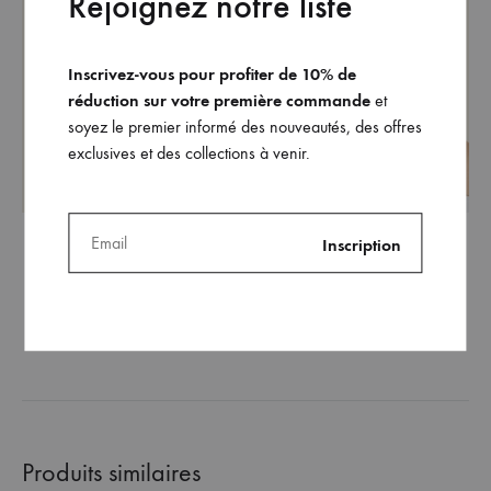
Rejoignez notre liste
Inscrivez-vous pour profiter de 10% de
réduction sur votre première commande
et
soyez le premier informé des nouveautés, des offres
exclusives et des collections à venir.
Le pantalon Robyn (version
Le bandeau Lili (version
blanche)
blanche)
480
€
60
€
AJOUTER
AJO
À
À
MA
MA
WISHLIST
WISH
Produits similaires