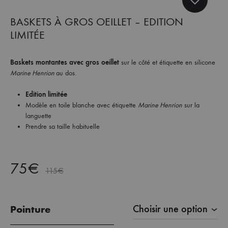
et
commandez
BASKETS À GROS OEILLET – EDITION
dès
LIMITÉE
maintenant
les
Baskets montantes avec gros oeillet
sur le côté et étiquette en silicone
dernières
Marine Henrion
au dos.
collections.
Edition limitée
Modèle en toile blanche avec étiquette
Marine Henrion
sur la
languette
Prendre sa taille habituelle
75
€
115
€
Pointure