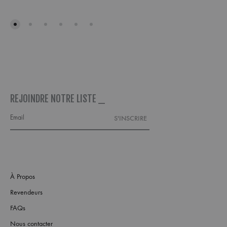
AJOUTER
À
À
MA
MA
WISH
WISHLIST
REJOINDRE NOTRE LISTE _
À Propos
Revendeurs
FAQs
Nous contacter