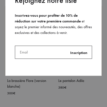
Rejoignez notre liste
Inscrivez-vous pour profiter de 10% de
réduction sur votre première commande
et
soyez le premier informé des nouveautés, des offres
exclusives et des collections à venir.
La brassière Flore (version
Le pantalon Adila
blanche)
380
€
300
€
AJO