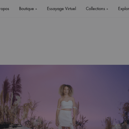
ropos
Boutique
Essayage Virtuel
Collections
Explo
+
+
+
+