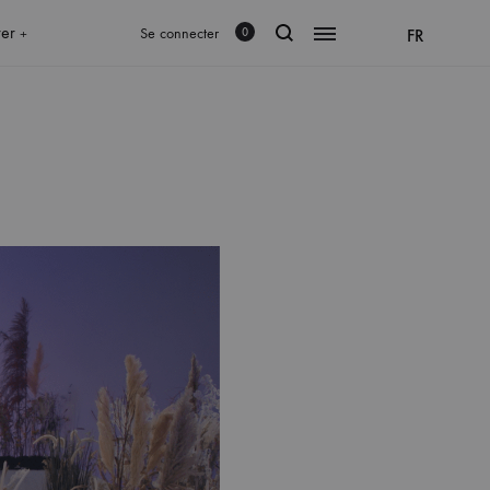
rer
Se connecter
FR
0
+