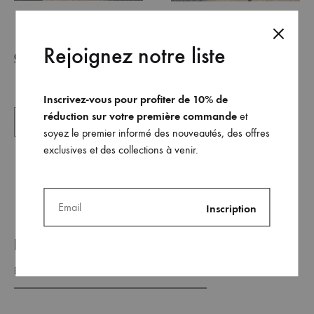
Rejoignez notre liste
@anetha_music
le top Lula
le legging Lula
porte
et
Inscrivez-vous pour profiter de 10% de
réduction sur votre première commande
et
soyez le premier informé des nouveautés, des offres
exclusives et des collections à venir.
REJOINDRE NOTRE LISTE _